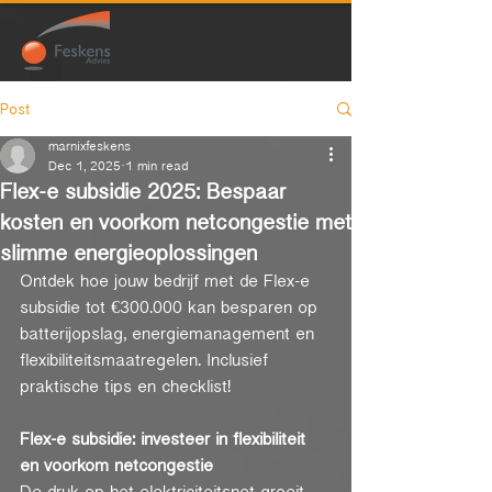
Post
marnixfeskens
Dec 1, 2025
1 min read
Flex-e subsidie 2025: Bespaar
kosten en voorkom netcongestie met
slimme energieoplossingen
Ontdek hoe jouw bedrijf met de Flex-e 
subsidie tot €300.000 kan besparen op 
batterijopslag, energiemanagement en 
flexibiliteitsmaatregelen. Inclusief 
praktische tips en checklist!
Flex-e subsidie: investeer in flexibiliteit 
en voorkom netcongestie
De druk op het elektriciteitsnet groeit. 