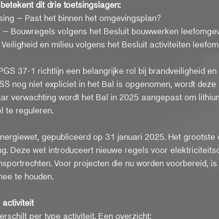
etekent dit drie toetsingslagen:
assing – Past het binnen het omgevingsplan?
en – Bouwregels volgens het Besluit bouwwerken leefomgev
– Veiligheid en milieu volgens het Besluit activiteiten leefo
S 37-1 richtlijn een belangrijke rol bij brandveiligheid en
S nog niet expliciet in het Bal is opgenomen, wordt deze ri
aar verwachting wordt het Bal in 2025 aangepast om lithi
 te reguleren.
nergiewet, gepubliceerd op 31 januari 2025. Het grootste 
ng. Deze wet introduceert nieuwe regels voor elektriciteits
sportrechten. Voor projecten die nu worden voorbereid, is
mee te houden.
activiteit
rschilt per type activiteit. Een overzicht: