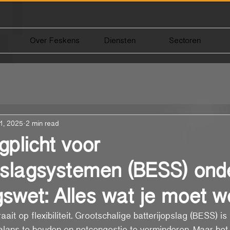
Over Feskens
Diensten
Sectoren
1, 2025
2 min read
gplicht voor
pslagsystemen (BESS) ond
swet: Alles wat je moet w
aait op flexibiliteit. Grootschalige batterijopslag (BESS) 
alans te houden en netcongestie te verminderen. Maar het 