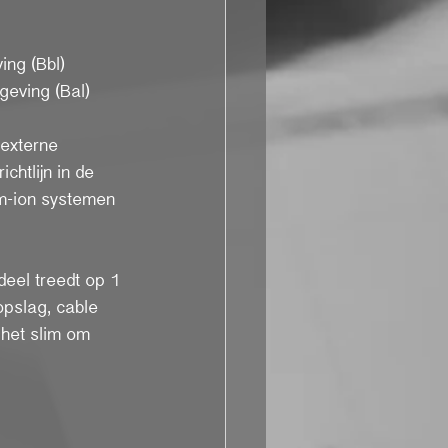
ing (Bbl)
mgeving (Bal)
 externe 
chtlijn in de 
um-ion systemen 
deel treedt op 1 
opslag, cable 
 het slim om 