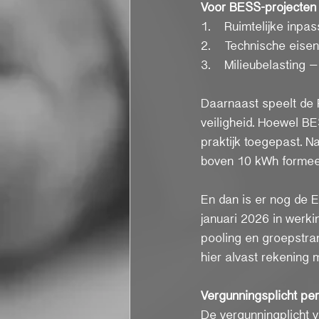
Voor BESS-projecten b
1.    Ruimtelijke inp
2.    Technische eis
3.    Milieubelasting 
Daarnaast speelt de PG
veiligheid. Hoewel BES
praktijk toegepast. N
boven 10 kWh formeel
En dan is er nog de E
januari 2026 in werki
pooling en groepstran
hier alvast rekening 
Vergunningsplicht per 
De vergunningplicht ve