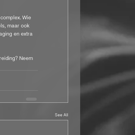
h complex. Wie 
els, maar ook 
aging en extra 
ereiding? Neem 
See All