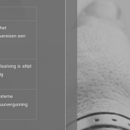
het 
vereisen een 
atsing is altijd 
ig
externe 
tuurvergunning