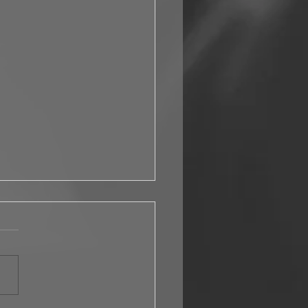
psTransportOvereenkomst:
n sterker tegen
ongestie
uk op het elektriciteitsnet
 toe, vooral in gebieden met
opwek en verbruik. Voor
ven die willen uitbreiden of