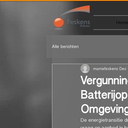
Home
Alle berichten
marnixfeskens
Dec 
Vergunnin
Batterijo
Omgeving
De energietransitie dr
vraag en aanbod in b