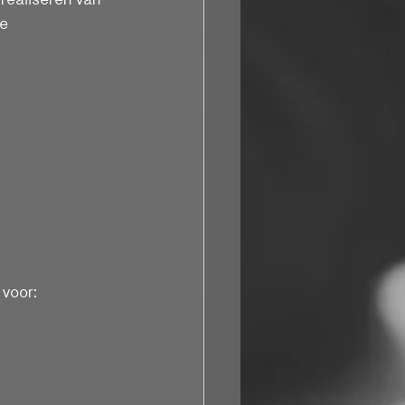
e 
 
 voor: