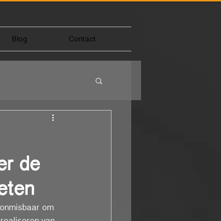
Blog
Contact
er de
eten
is onmisbaar om 
realiseren van 