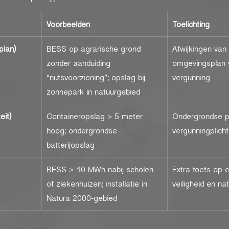
Voorbeelden
Toelichting
plan)
BESS op agrarische grond 
Afwijkingen van 
zonder aanduiding 
omgevingsplan 
“nutsvoorziening”; opslag bij 
vergunning
zonnepark in natuurgebied
eit)
Containeropslag > 5 meter 
Ondergrondse pla
hoog; ondergrondse 
vergunningplicht
batterijopslag
BESS > 10 MWh nabij scholen 
Extra toets op 
of ziekenhuizen; installatie in 
veiligheid en na
Natura 2000-gebied