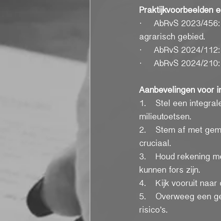
Praktijkvoorbeelden e
·     AbRvS 2023/456
agrarisch gebied.
·     AbRvS 2024/112:
·     AbRvS 2024/210
Aanbevelingen voor in
1.    Stel een integr
milieutoetsen.
2.    Stem af met gem
cruciaal.
3.    Houd rekening 
kunnen fors zijn.
4.    Kijk vooruit na
5.    Overweeg een ge
risico’s.