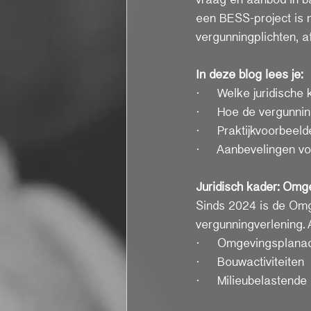
een BESS-project is 
vergunningplichten, a
In deze blog lees je:
·     Welke juridische
·     Hoe de vergunnin
·     Praktijkvoorbeel
·     Aanbevelingen v
Juridisch kader: Omg
Sinds 2024 is de Omge
vergunningverlening. 
·     Omgevingsplanac
·     Bouwactiviteiten
·     Milieubelastende 