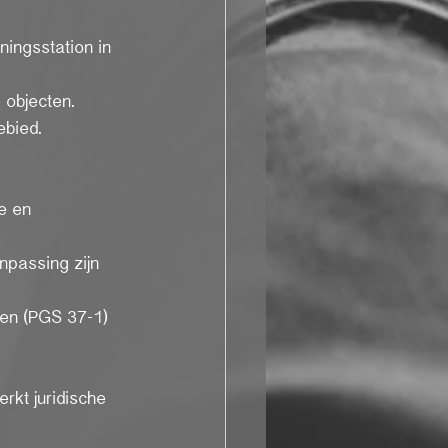
ingsstation in 
 objecten.
ebied.
e en 
npassing zijn 
len (PGS 37-1) 
rkt juridische 